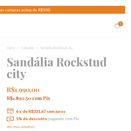
nas compras acima de R$500
0
Início
>
Calçados
>
Sandália Rockstud city
Sandália Rockstud
city
R$1.990,00
R$1.890,50
com
Pix
6
x de
R$331,67
sem juros
5% de desconto
pagando com Pix
Ver mais detalhes