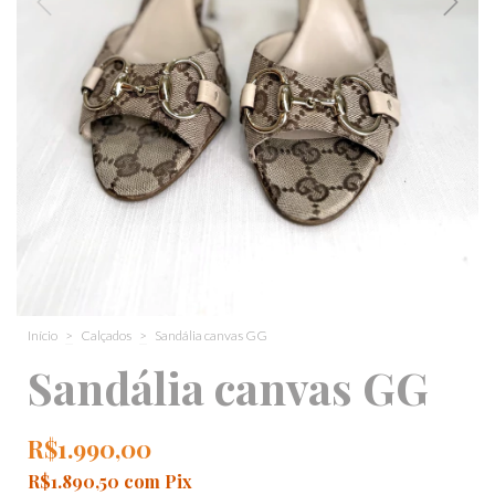
Início
>
Calçados
>
Sandália canvas GG
Sandália canvas GG
R$1.990,00
R$1.890,50
com
Pix