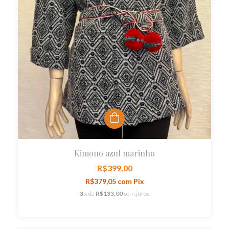
Kimono azul marinho
R$399,00
R$379,05
com
Pix
3
x de
R$133,00
sem juros