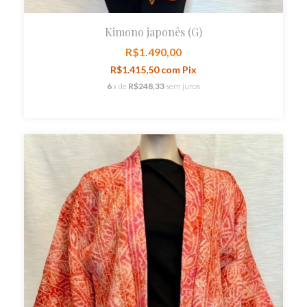
Kimono japonês (G)
R$1.490,00
R$1.415,50
com
Pix
6
x de
R$248,33
sem juros