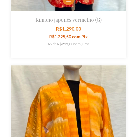
Kimono japonês vermelho (G)
R$1.290,00
R$1.225,50
com
Pix
6
x de
R$215,00
sem juros