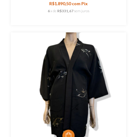
R$1.890,50
com
Pix
6
x de
R$331,67
sem juros