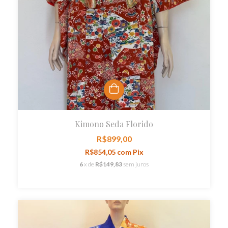
Kimono Seda Florido
R$899,00
R$854,05
com
Pix
6
x de
R$149,83
sem juros