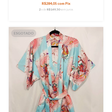
R$284,05
com
Pix
2
x de
R$149,50
sem juros
ESGOTADO