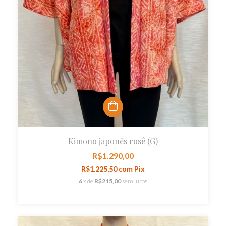
Kimono japonês rosê (G)
R$1.290,00
R$1.225,50
com
Pix
6
x de
R$215,00
sem juros