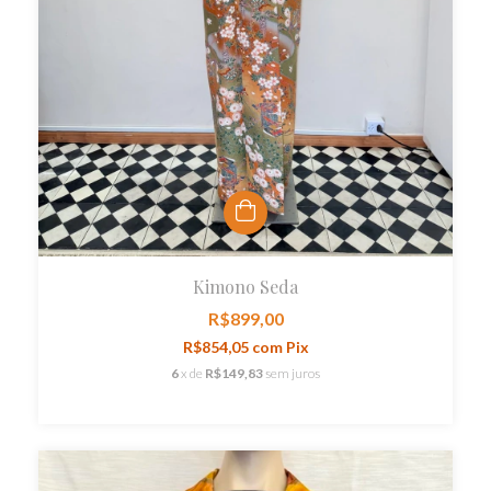
Kimono Seda
R$899,00
R$854,05
com
Pix
6
x de
R$149,83
sem juros