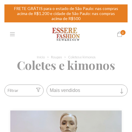
FRETE GRÁTIS para o estado de São Paulo: nas compras
acima de R$1.200 e cidade de São Paulo: nas compras
acima de R$500
0
Início
>
Roupas
>
Coletes e kimonos
Coletes e kimonos
Filtrar