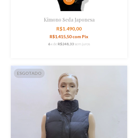
Kimono Seda Japonesa
R$1.490,00
R$1.415,50
com
Pix
6
x de
R$248,33
sem juros
ESGOTADO