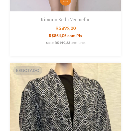
Kimono Seda Vermelho
R$899,00
R$854,05
com
Pix
6
x de
R$149,83
sem juros
ESGOTADO