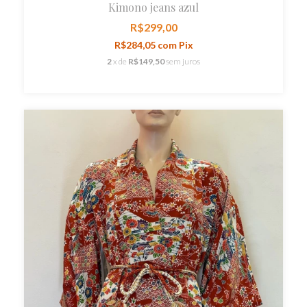
Kimono jeans azul
R$299,00
R$284,05
com
Pix
2
x de
R$149,50
sem juros