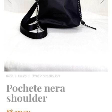
Início
>
Bolsas
>
Pochete nera shoulder
Pochete nera
shoulder
R$499,00