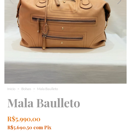
Início
>
Bolsas
>
Mala Baulleto
Mala Baulleto
R$5.990,00
R$5.690,50
com
Pix