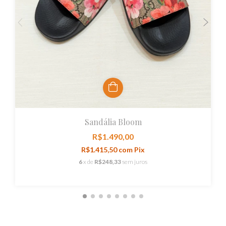
Sandália Bloom
R$1.490,00
R$1.415,50
com
Pix
6
x de
R$248,33
sem juros