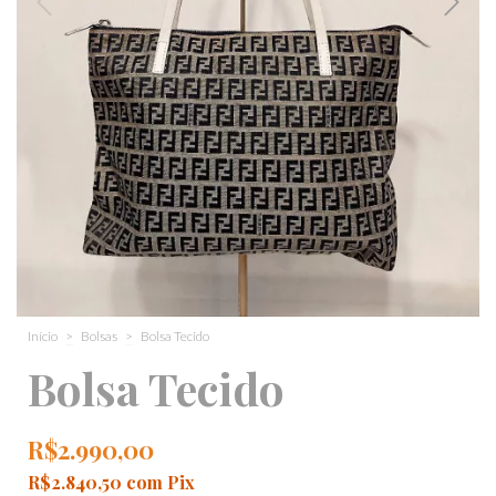
Início
>
Bolsas
>
Bolsa Tecido
Bolsa Tecido
R$2.990,00
R$2.840,50
com
Pix