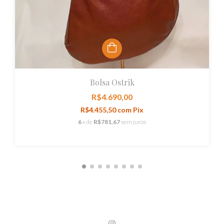
Bolsa Ostrik
R$4.690,00
R$4.455,50
com
Pix
6
x de
R$781,67
sem juros